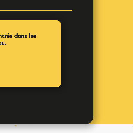
ncrés dans les
au.