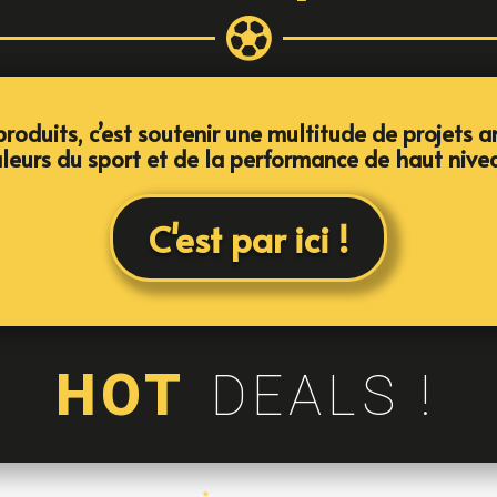

roduits, c’est soutenir une multitude de projets a
leurs du sport et de la performance de haut nive
C'est par ici !
HOT
DEALS !