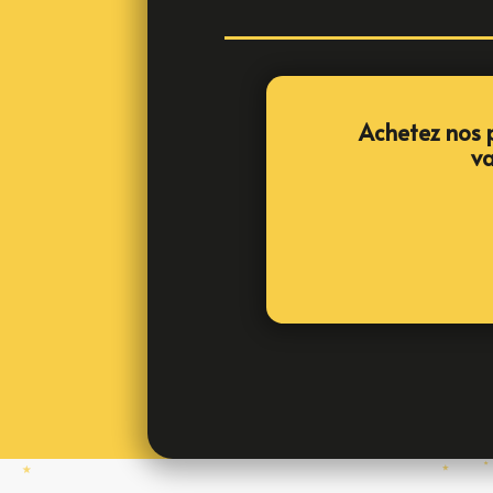
Achetez nos p
va