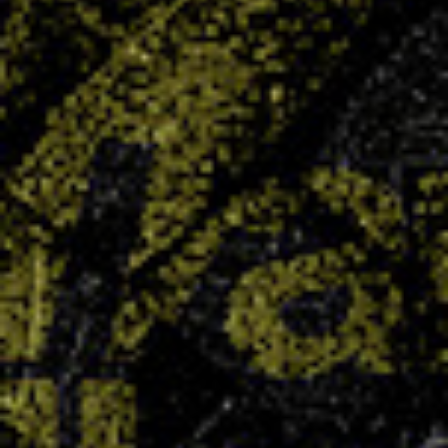
Stage Vacances – Perf’Handball
23 SEP 2025
Comme à chaque période de vacances, c’est le
grand retour de notre fameux stage vacances !
LIRE PLUS