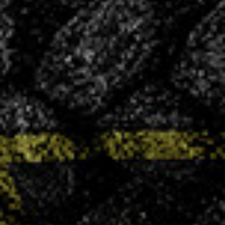
CONVOCATIONS
Vous souhaitez vous associer à un club
ambitieux et convivial ?
LA VHB FAMILY BUSINESS
NOS
ACTUALITÉS