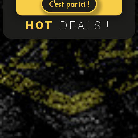
C'est par ici !
HOT
DEALS !
24
équipes
+400
licenciés