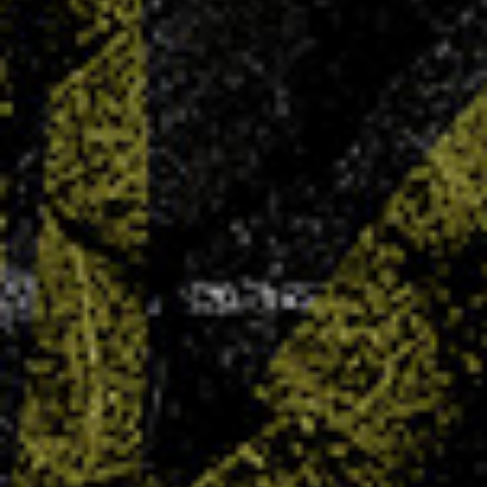
BOUTIQUE – Les nouveaux tee-shirts sont
arrivés !
27 OCT 2025
Bonne nouvelle pour tous les supporters : les
nouveaux maillots de nos équipes sont enfin
disponibles à la boutique au prix de 65 €.
LIRE PLUS