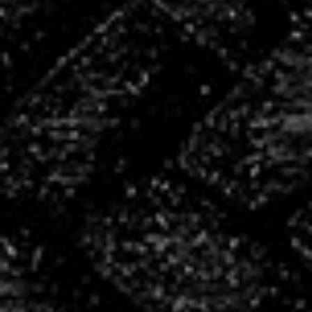
+100
partenaires
50
bénévoles
4
salariés