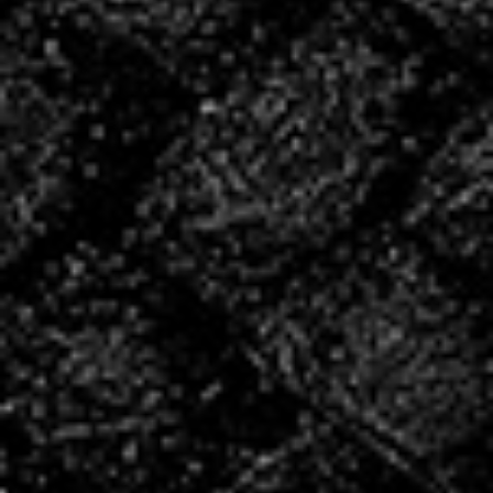
INSCRIVEZ
VOUS POUR LA
SAISON
2026/2027 !
INSCRIPTIONS
Les créneaux de reprise
Le COSEC étant actuellement en travaux, merci de
prendre connaissance des horaires et salles pour la