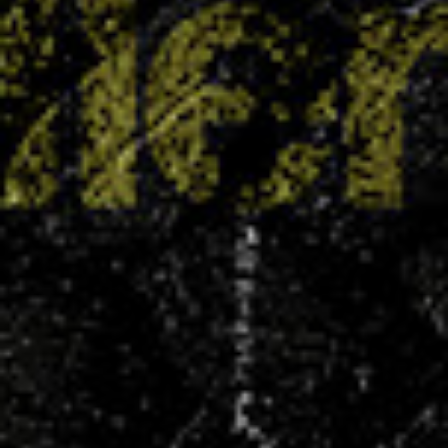
Une saison exceptionnelle pour le secteur
féminin
17 JUIN 2025
Le Villers Handball peut être fier de son secteur
féminin, qui a brillé à tous les niveaux cette
saison. Des plus jeunes aux seniors, les résultats
sont le reflet d’un engagement collectif fort et
d’un travail de fond sur la formation. En tête
d’affiche, les SF1...