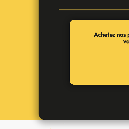
Achetez nos p
va