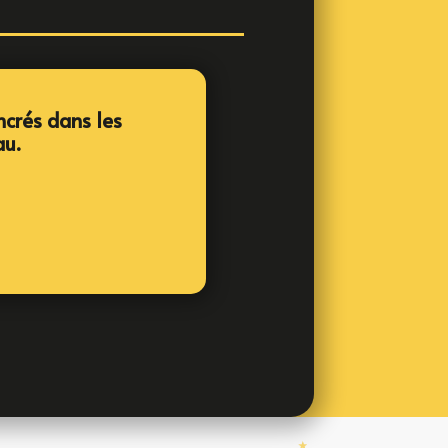
ncrés dans les
au.