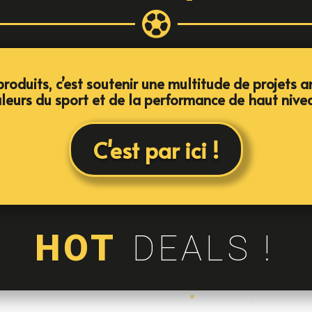

roduits, c’est soutenir une multitude de projets a
leurs du sport et de la performance de haut nive
C'est par ici !
HOT
DEALS !