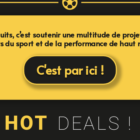

its, c’est soutenir une multitude de proje
s du sport et de la performance de haut 
C'est par ici !
HOT
DEALS !