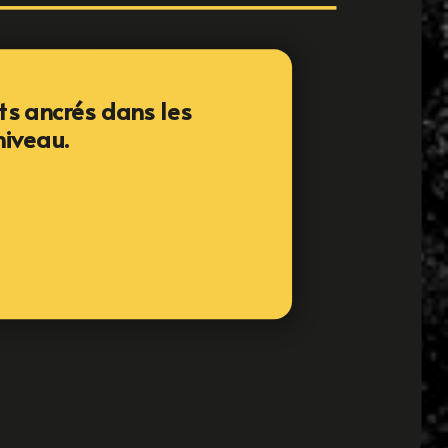
ts ancrés dans les
niveau.