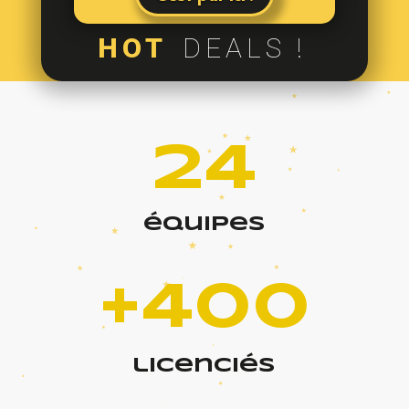
HOT
DEALS !
24
équipes
+400
licenciés