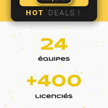
HOT
DEALS !
24
équipes
+400
licenciés