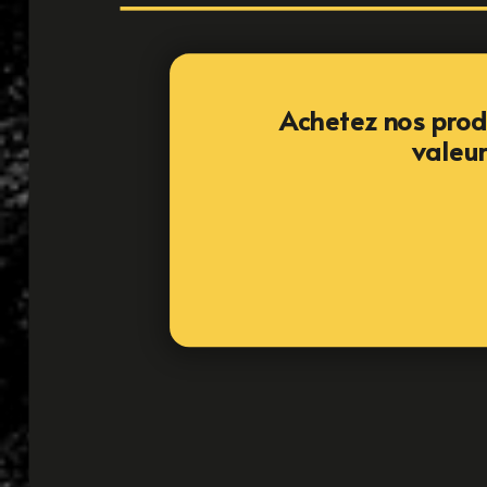
Achetez nos produ
valeur