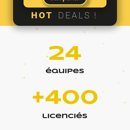
HOT
DEALS !
24
équipes
+400
licenciés