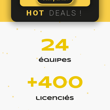
HOT
DEALS !
24
équipes
+400
licenciés