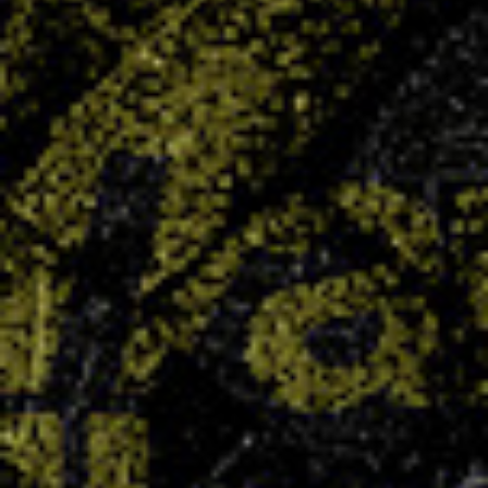
Stage Vacances – Perf’Handball
23 SEP 2025
Comme à chaque période de vacances, c’est le
grand retour de notre fameux stage vacances !
LIRE PLUS