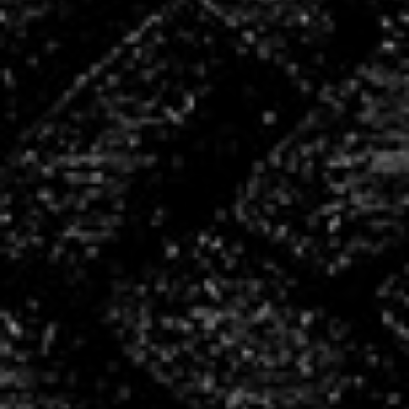
+100
partenaires
50
bénévoles
4
salariés