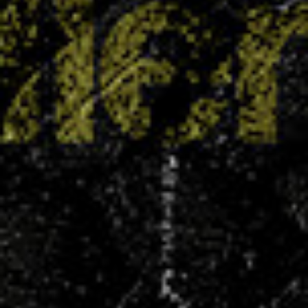
Une saison exceptionnelle pour le secteur
féminin
17 JUIN 2025
Le Villers Handball peut être fier de son secteur
féminin, qui a brillé à tous les niveaux cette
saison. Des plus jeunes aux seniors, les résultats
sont le reflet d’un engagement collectif fort et
d’un travail de fond sur la formation. En tête
d’affiche, les SF1...