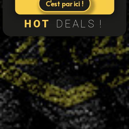
C'est par ici !
HOT
DEALS !
24
équipes
+400
licenciés