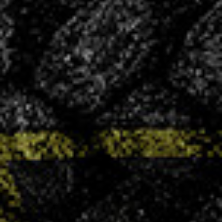
CONVOCATIONS
Vous souhaitez vous associer à un club
ambitieux et convivial ?
LA VHB FAMILY BUSINESS
NOS
ACTUALITÉS