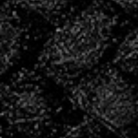
INSCRIVEZ
VOUS POUR LA
SAISON
2026/2027 !
INSCRIPTIONS
Les créneaux de reprise
Le COSEC étant actuellement en travaux, merci de
prendre connaissance des horaires et salles pour la