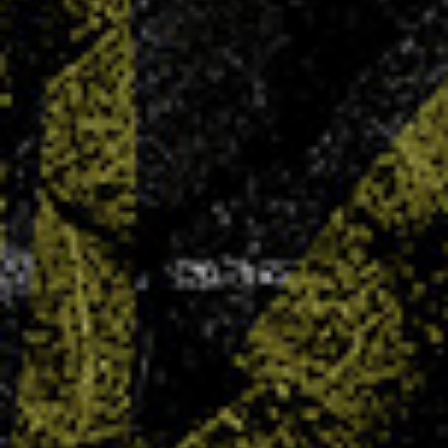
BOUTIQUE – Les nouveaux tee-shirts sont
arrivés !
27 OCT 2025
Bonne nouvelle pour tous les supporters : les
nouveaux maillots de nos équipes sont enfin
disponibles à la boutique au prix de 65 €.
LIRE PLUS