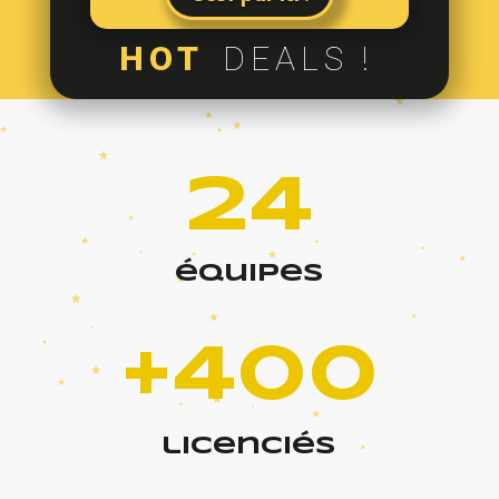
HOT
DEALS !
24
équipes
+400
licenciés