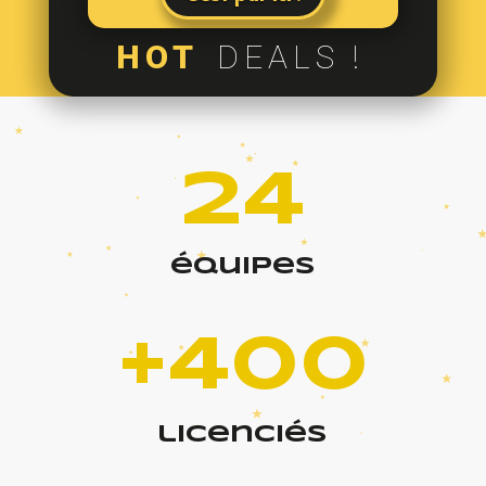
HOT
DEALS !
24
équipes
+400
licenciés