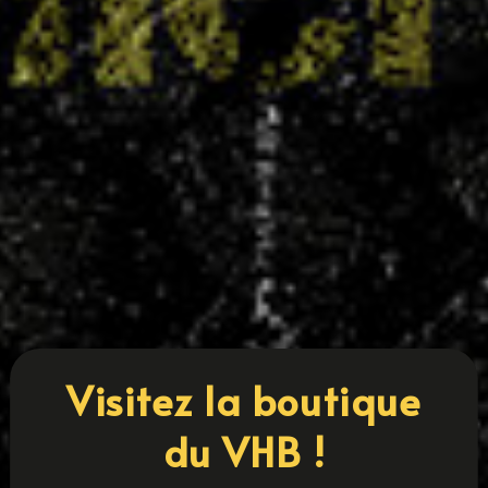
Coupe 54 : cinq équipes villaroises en finale
14 MAI 2025
Le Villers Handball confirme une nouvelle fois la
solidité de sa formation et l'engagement de ses
collectifs avec cinq équipes qualifiées pour les
finales de la Coupe 54. Une belle performance
qui place le club parmi les plus représentés sur
cette édition. Sont en...
LIRE PLUS
« ENTRÉES PRÉCÉDENTES
ENTRÉES SUIVANTES »
Visitez la boutique
du VHB !