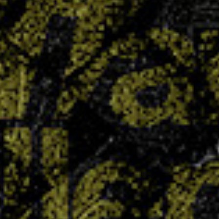
le collège Chepfer visait haut avec quatre
équipes engagées en section UNSS… et le pari
est plus que réussi : quatre titres de champions
départementaux ont été décrochés. Un exploit
collectif qui témoigne du dynamisme...
LIRE PLUS