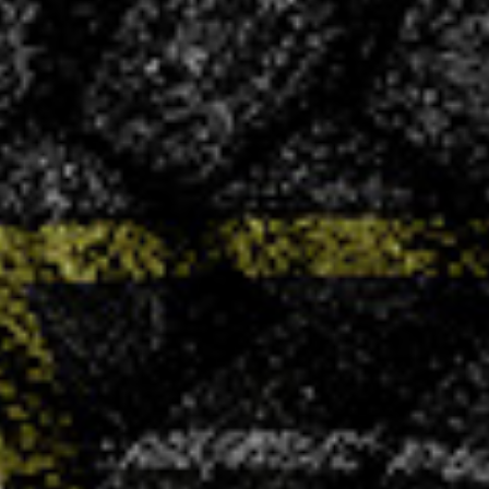
CONVOCATIONS
Vous souhaitez vous associer à un club
ambitieux et convivial ?
LA VHB FAMILY BUSINESS
NOS
ACTUALITÉS