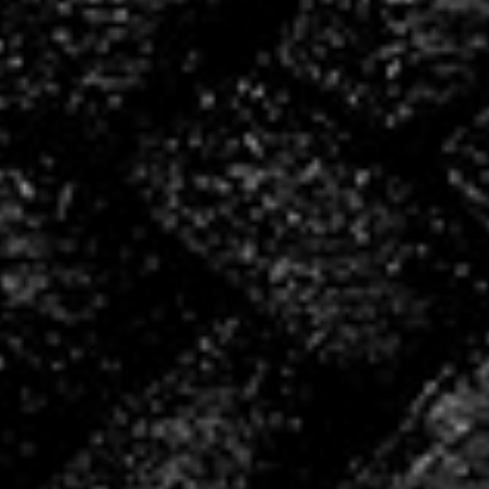
bénévoles
4
salariés