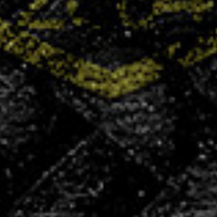
+400
licenciés
+100
partenaires
50