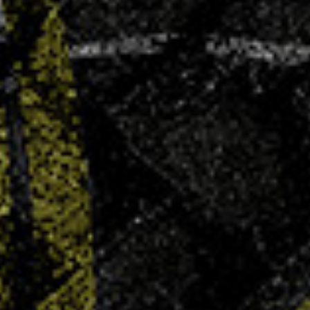
AG élective – Dimanche 29 juin
4 JUIN 2025
Le Villers Handball convie l’ensemble de ses
membres, joueuses, joueurs, parents, bénévoles,
partenaires et sympathisants à son Assemblée
Générale Élective qui se tiendra le dimanche 29
juin 2025 à 11h00, au COSEC Marie Marvingt à
Villers-lès-Nancy. Ordre du jour :...
LIRE PLUS