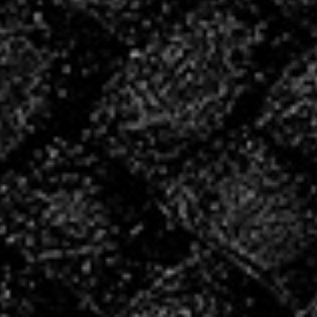
INSCRIVEZ
VOUS POUR LA
SAISON
2026/2027 !
INSCRIPTIONS
Les créneaux de reprise
Le COSEC étant actuellement en travaux, merci de
prendre connaissance des horaires et salles pour la