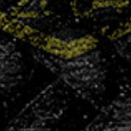
+400
licenciés
+100
partenaires
50