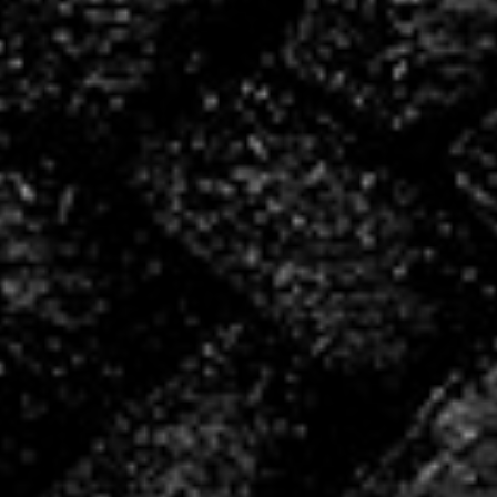
bénévoles
4
salariés