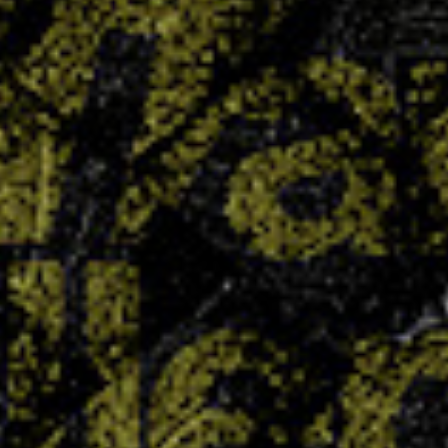
le collège Chepfer visait haut avec quatre
équipes engagées en section UNSS… et le pari
est plus que réussi : quatre titres de champions
départementaux ont été décrochés. Un exploit
collectif qui témoigne du dynamisme...
LIRE PLUS