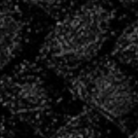
INSCRIVEZ
VOUS POUR LA
SAISON
2026/2027 !
INSCRIPTIONS
Les créneaux de reprise
Le COSEC étant actuellement en travaux, merci de
prendre connaissance des horaires et salles pour la