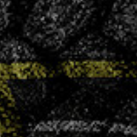
CONVOCATIONS
Vous souhaitez vous associer à un club
ambitieux et convivial ?
LA VHB FAMILY BUSINESS
NOS
ACTUALITÉS