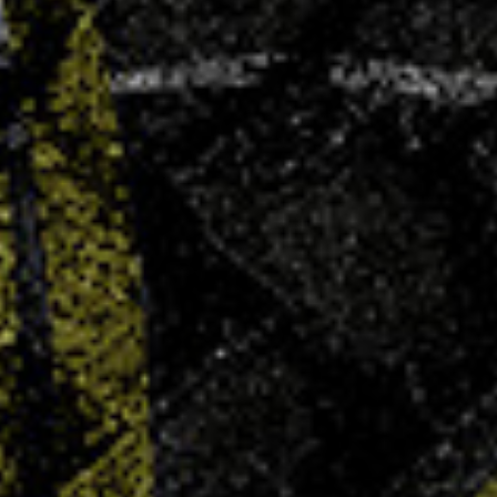
AG élective – Dimanche 29 juin
4 JUIN 2025
Le Villers Handball convie l’ensemble de ses
membres, joueuses, joueurs, parents, bénévoles,
partenaires et sympathisants à son Assemblée
Générale Élective qui se tiendra le dimanche 29
juin 2025 à 11h00, au COSEC Marie Marvingt à
Villers-lès-Nancy. Ordre du jour :...
LIRE PLUS