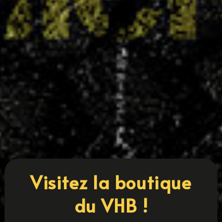
Coupe 54 : cinq équipes villaroises en finale
14 MAI 2025
Le Villers Handball confirme une nouvelle fois la
solidité de sa formation et l'engagement de ses
collectifs avec cinq équipes qualifiées pour les
finales de la Coupe 54. Une belle performance
qui place le club parmi les plus représentés sur
cette édition. Sont en...
LIRE PLUS
« ENTRÉES PRÉCÉDENTES
ENTRÉES SUIVANTES »
Visitez la boutique
du VHB !