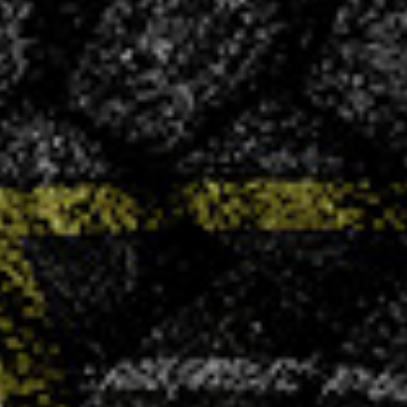
CONVOCATIONS
Vous souhaitez vous associer à un club
ambitieux et convivial ?
LA VHB FAMILY BUSINESS
NOS
ACTUALITÉS