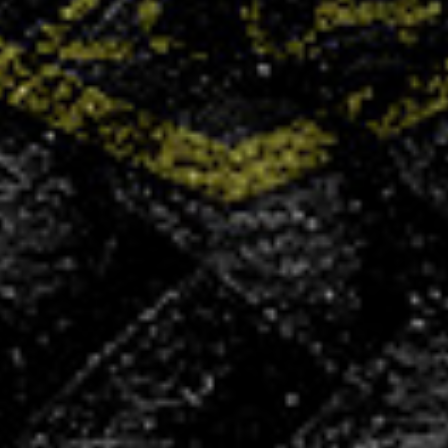
+400
licenciés
+100
partenaires
50