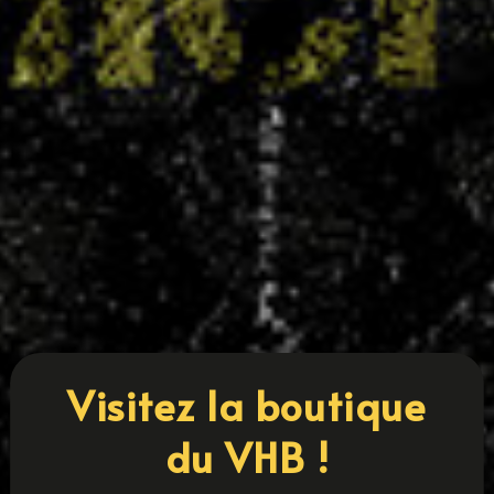
Coupe 54 : cinq équipes villaroises en finale
14 MAI 2025
Le Villers Handball confirme une nouvelle fois la
solidité de sa formation et l'engagement de ses
collectifs avec cinq équipes qualifiées pour les
finales de la Coupe 54. Une belle performance
qui place le club parmi les plus représentés sur
cette édition. Sont en...
LIRE PLUS
« ENTRÉES PRÉCÉDENTES
ENTRÉES SUIVANTES »
Visitez la boutique
du VHB !