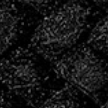
INSCRIVEZ
VOUS POUR LA
SAISON
2026/2027 !
INSCRIPTIONS
Les créneaux de reprise
Le COSEC étant actuellement en travaux, merci de
prendre connaissance des horaires et salles pour la