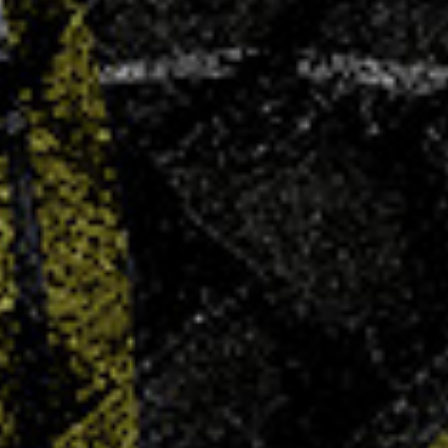
AG élective – Dimanche 29 juin
4 JUIN 2025
Le Villers Handball convie l’ensemble de ses
membres, joueuses, joueurs, parents, bénévoles,
partenaires et sympathisants à son Assemblée
Générale Élective qui se tiendra le dimanche 29
juin 2025 à 11h00, au COSEC Marie Marvingt à
Villers-lès-Nancy. Ordre du jour :...
LIRE PLUS