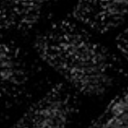
bénévoles
4
salariés