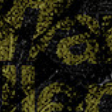
le collège Chepfer visait haut avec quatre
équipes engagées en section UNSS… et le pari
est plus que réussi : quatre titres de champions
départementaux ont été décrochés. Un exploit
collectif qui témoigne du dynamisme...
LIRE PLUS