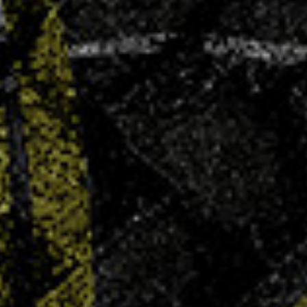
AG élective – Dimanche 29 juin
4 JUIN 2025
Le Villers Handball convie l’ensemble de ses
membres, joueuses, joueurs, parents, bénévoles,
partenaires et sympathisants à son Assemblée
Générale Élective qui se tiendra le dimanche 29
juin 2025 à 11h00, au COSEC Marie Marvingt à
Villers-lès-Nancy. Ordre du jour :...
LIRE PLUS