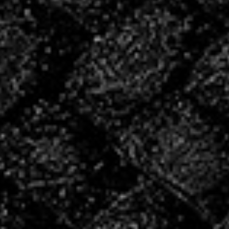
INSCRIVEZ
VOUS POUR LA
SAISON
2026/2027 !
INSCRIPTIONS
Les créneaux de reprise
Le COSEC étant actuellement en travaux, merci de
prendre connaissance des horaires et salles pour la