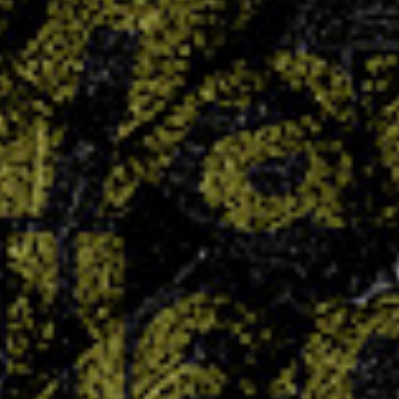
le collège Chepfer visait haut avec quatre
équipes engagées en section UNSS… et le pari
est plus que réussi : quatre titres de champions
départementaux ont été décrochés. Un exploit
collectif qui témoigne du dynamisme...
LIRE PLUS