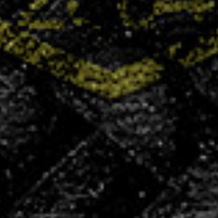
+400
licenciés
+100
partenaires
50