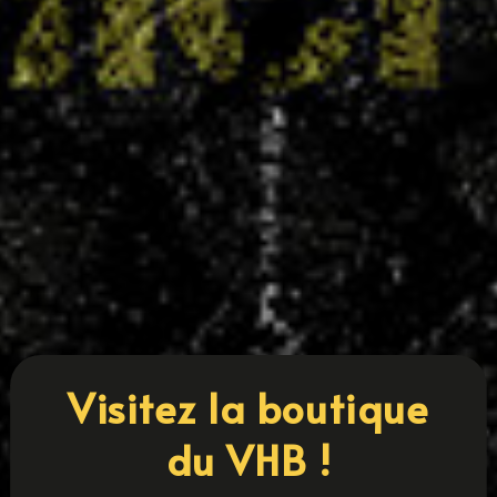
Coupe 54 : cinq équipes villaroises en finale
14 MAI 2025
Le Villers Handball confirme une nouvelle fois la
solidité de sa formation et l'engagement de ses
collectifs avec cinq équipes qualifiées pour les
finales de la Coupe 54. Une belle performance
qui place le club parmi les plus représentés sur
cette édition. Sont en...
LIRE PLUS
« ENTRÉES PRÉCÉDENTES
ENTRÉES SUIVANTES »
Visitez la boutique
du VHB !