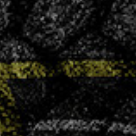
CONVOCATIONS
Vous souhaitez vous associer à un club
ambitieux et convivial ?
LA VHB FAMILY BUSINESS
NOS
ACTUALITÉS