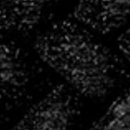
bénévoles
4
salariés