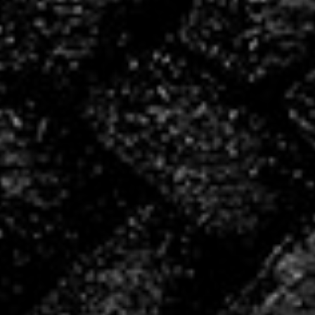
bénévoles
4
salariés