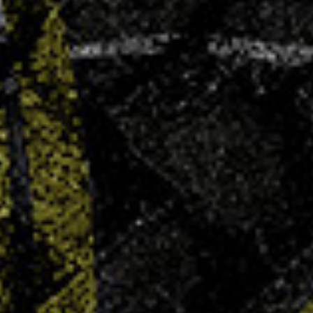
AG élective – Dimanche 29 juin
4 JUIN 2025
Le Villers Handball convie l’ensemble de ses
membres, joueuses, joueurs, parents, bénévoles,
partenaires et sympathisants à son Assemblée
Générale Élective qui se tiendra le dimanche 29
juin 2025 à 11h00, au COSEC Marie Marvingt à
Villers-lès-Nancy. Ordre du jour :...
LIRE PLUS