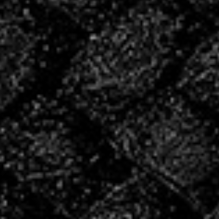
INSCRIVEZ
VOUS POUR LA
SAISON
2026/2027 !
INSCRIPTIONS
Les créneaux de reprise
Le COSEC étant actuellement en travaux, merci de
prendre connaissance des horaires et salles pour la