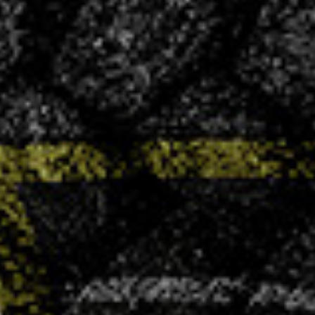
CONVOCATIONS
Vous souhaitez vous associer à un club
ambitieux et convivial ?
LA VHB FAMILY BUSINESS
NOS
ACTUALITÉS