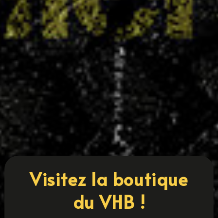
Coupe 54 : cinq équipes villaroises en finale
14 MAI 2025
Le Villers Handball confirme une nouvelle fois la
solidité de sa formation et l'engagement de ses
collectifs avec cinq équipes qualifiées pour les
finales de la Coupe 54. Une belle performance
qui place le club parmi les plus représentés sur
cette édition. Sont en...
LIRE PLUS
« ENTRÉES PRÉCÉDENTES
ENTRÉES SUIVANTES »
Visitez la boutique
du VHB !