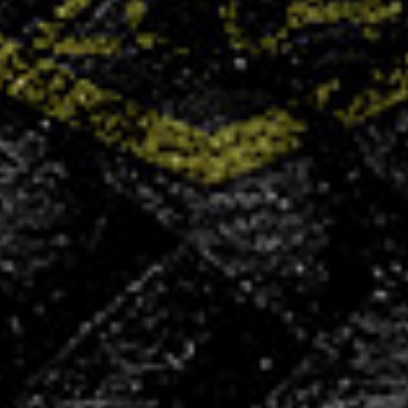
+400
licenciés
+100
partenaires
50