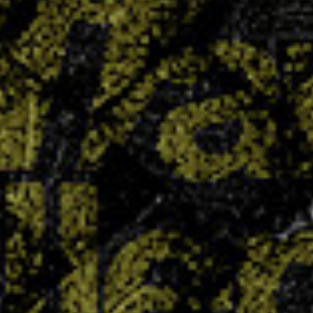
le collège Chepfer visait haut avec quatre
équipes engagées en section UNSS… et le pari
est plus que réussi : quatre titres de champions
départementaux ont été décrochés. Un exploit
collectif qui témoigne du dynamisme...
LIRE PLUS