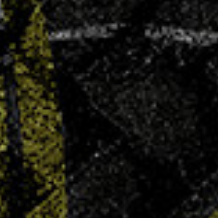
AG élective – Dimanche 29 juin
4 JUIN 2025
Le Villers Handball convie l’ensemble de ses
membres, joueuses, joueurs, parents, bénévoles,
partenaires et sympathisants à son Assemblée
Générale Élective qui se tiendra le dimanche 29
juin 2025 à 11h00, au COSEC Marie Marvingt à
Villers-lès-Nancy. Ordre du jour :...
LIRE PLUS