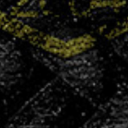
+400
licenciés
+100
partenaires
50