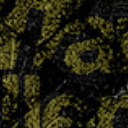
le collège Chepfer visait haut avec quatre
équipes engagées en section UNSS… et le pari
est plus que réussi : quatre titres de champions
départementaux ont été décrochés. Un exploit
collectif qui témoigne du dynamisme...
LIRE PLUS