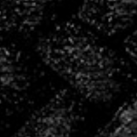
bénévoles
4
salariés