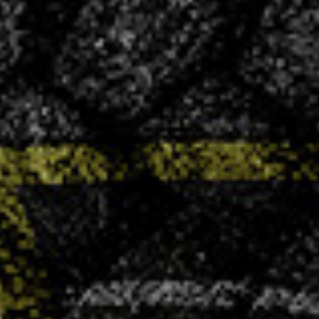
CONVOCATIONS
Vous souhaitez vous associer à un club
ambitieux et convivial ?
LA VHB FAMILY BUSINESS
NOS
ACTUALITÉS