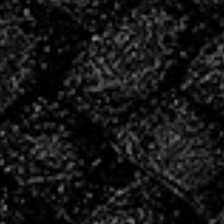
INSCRIVEZ
VOUS POUR LA
SAISON
2026/2027 !
INSCRIPTIONS
Les créneaux de reprise
Le COSEC étant actuellement en travaux, merci de
prendre connaissance des horaires et salles pour la