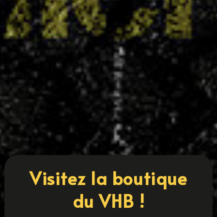
Coupe 54 : cinq équipes villaroises en finale
14 MAI 2025
Le Villers Handball confirme une nouvelle fois la
solidité de sa formation et l'engagement de ses
collectifs avec cinq équipes qualifiées pour les
finales de la Coupe 54. Une belle performance
qui place le club parmi les plus représentés sur
cette édition. Sont en...
LIRE PLUS
« ENTRÉES PRÉCÉDENTES
ENTRÉES SUIVANTES »
Visitez la boutique
du VHB !