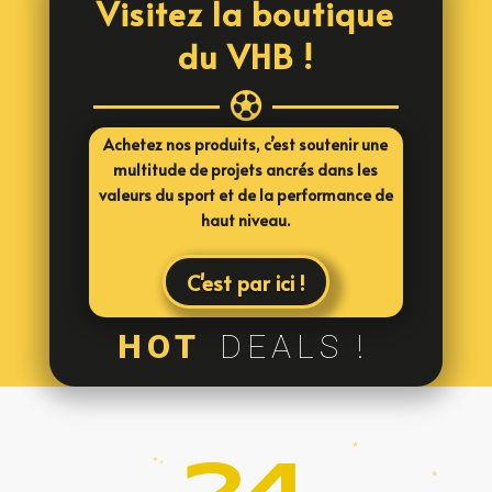
Visitez la boutique
du VHB !

Achetez nos produits, c’est soutenir une
multitude de projets ancrés dans les
valeurs du sport et de la performance de
haut niveau.
C'est par ici !
HOT
DEALS !