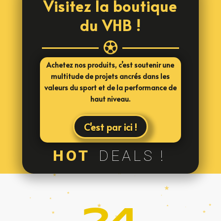
Visitez la boutique
du VHB !

Achetez nos produits, c’est soutenir une
multitude de projets ancrés dans les
valeurs du sport et de la performance de
haut niveau.
C'est par ici !
HOT
DEALS !