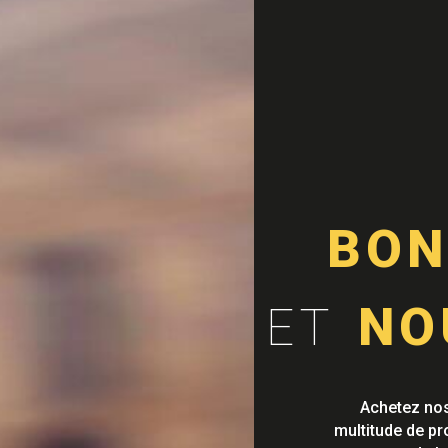
BON
NO
ET
Achetez nos
multitude de pr