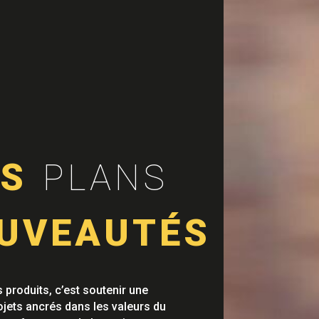
S
PLANS
UVEAUTÉS
 produits, c’est soutenir une
ojets ancrés dans les valeurs du