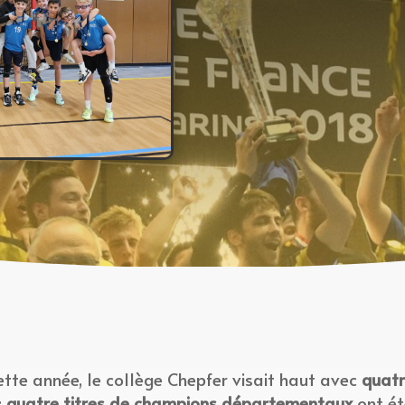
Cette année, le collège Chepfer visait haut avec
quatr
:
quatre titres de champions départementaux
ont ét