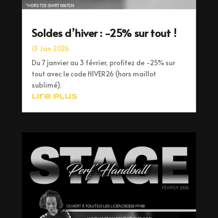
Soldes d’hiver : -25% sur tout !
13 Jan 2026
Du 7 janvier au 3 février, profitez de -25% sur
tout avec le code HIVER26 (hors maillot
sublimé).
lire plus