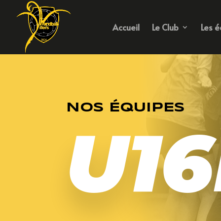
Accueil
Le Club
Les é
NOS ÉQUIPES
U16