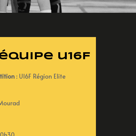
équipe u16F
ition
:
U16F Région Elite
régional
 Mourad
20h30